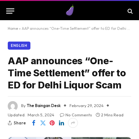
Home
»
AAP announces “One-Time Settlement” offer to ED for Delhi Liquor Scam
ENGLISH
AAP announces “One-
Time Settlement” offer to
ED for Delhi Liquor Scam
By
The Baingan Desk
February 29, 2024
Updated:
March 5, 2024
No Comments
2 Mins Read
Share