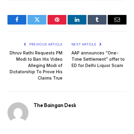
Facebook
Twitter
Pinterest
LinkedIn
Tumblr
Email
PREVIOUS ARTICLE
NEXT ARTICLE
Dhruv Rathi Requests PM
AAP announces “One-
Modi to Ban His Video
Time Settlement” offer to
Alleging Modi of
ED for Delhi Liquor Scam
Dictatorship To Prove His
Claims True
The Baingan Desk