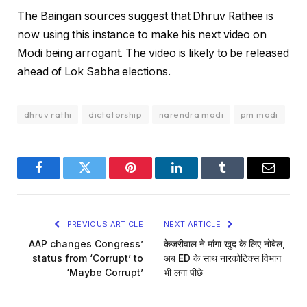
The Baingan sources suggest that Dhruv Rathee is
now using this instance to make his next video on
Modi being arrogant. The video is likely to be released
ahead of Lok Sabha elections.
dhruv rathi
dictatorship
narendra modi
pm modi
Facebook
Twitter
Pinterest
LinkedIn
Tumblr
Email
PREVIOUS ARTICLE
NEXT ARTICLE
AAP changes Congress’
केजरीवाल ने मांगा खुद के लिए नोबेल,
status from ‘Corrupt’ to
अब ED के साथ नारकोटिक्स विभाग
‘Maybe Corrupt’
भी लगा पीछे