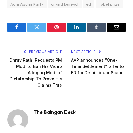
Aam Aadmi Party
arvind kejriwal
ed
nobel prize
Facebook
Twitter
Pinterest
LinkedIn
Tumblr
Email
PREVIOUS ARTICLE
NEXT ARTICLE
Dhruv Rathi Requests PM
AAP announces “One-
Modi to Ban His Video
Time Settlement” offer to
Alleging Modi of
ED for Delhi Liquor Scam
Dictatorship To Prove His
Claims True
The Baingan Desk