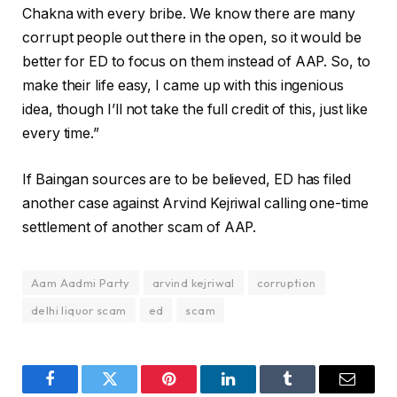
Chakna with every bribe. We know there are many
corrupt people out there in the open, so it would be
better for ED to focus on them instead of AAP. So, to
make their life easy, I came up with this ingenious
idea, though I’ll not take the full credit of this, just like
every time.”
If Baingan sources are to be believed, ED has filed
another case against Arvind Kejriwal calling one-time
settlement of another scam of AAP.
Aam Aadmi Party
arvind kejriwal
corruption
delhi liquor scam
ed
scam
Facebook
Twitter
Pinterest
LinkedIn
Tumblr
Email