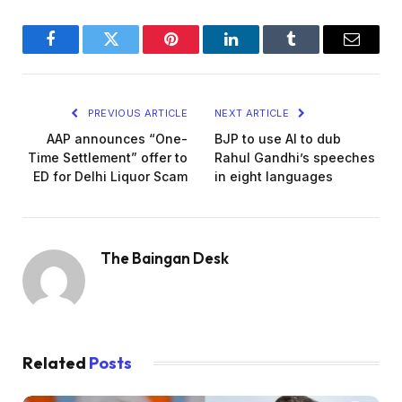
Facebook
Twitter
Pinterest
LinkedIn
Tumblr
Email
PREVIOUS ARTICLE
NEXT ARTICLE
AAP announces “One-
BJP to use AI to dub
Time Settlement” offer to
Rahul Gandhi’s speeches
ED for Delhi Liquor Scam
in eight languages
The Baingan Desk
Related
Posts