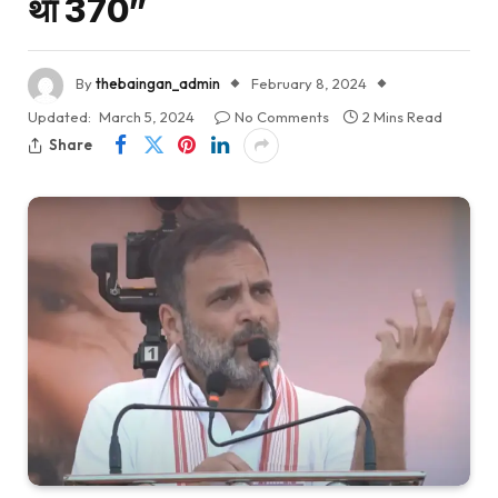
था 370”
By
thebaingan_admin
February 8, 2024
Updated:
March 5, 2024
No Comments
2 Mins Read
Share