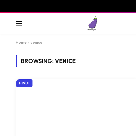
Home
»
venice
BROWSING:
VENICE
HINDI