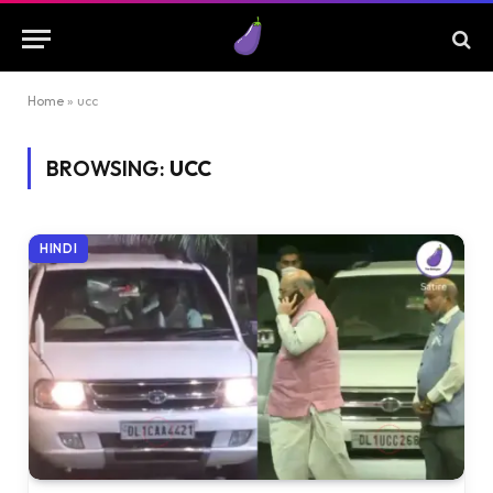
Home
»
ucc
BROWSING:
UCC
HINDI