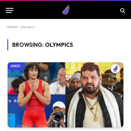
Home
»
olympics
BROWSING:
OLYMPICS
HINDI