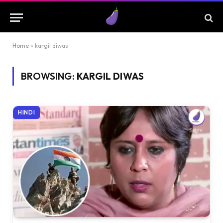
Home
»
kargil diwas
BROWSING:
KARGIL DIWAS
HINDI