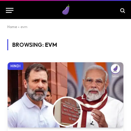
Home
»
evm
BROWSING:
EVM
HINDI