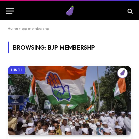
Home
»
bjp membershp
BROWSING:
BJP MEMBERSHP
HINDI