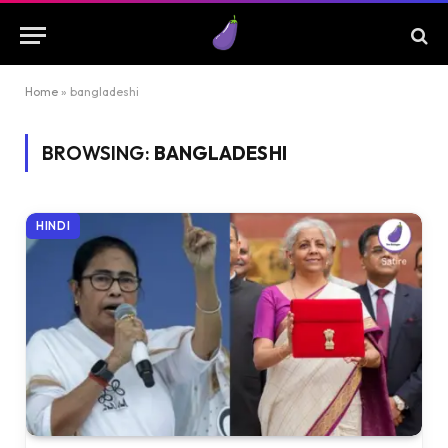
Home
»
bangladeshi
BROWSING:
BANGLADESHI
HINDI