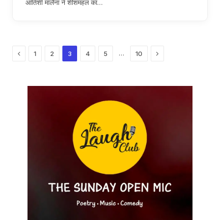
आतिशी मार्लेना ने शीशमहल का…
Previous
Next
…
1
2
3
4
5
10