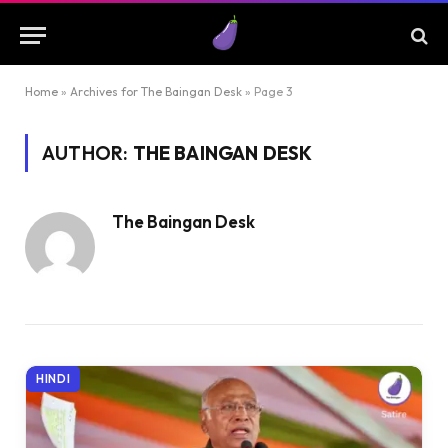
Home
»
Archives for The Baingan Desk
»
Page 3
AUTHOR:
THE BAINGAN DESK
The Baingan Desk
HINDI